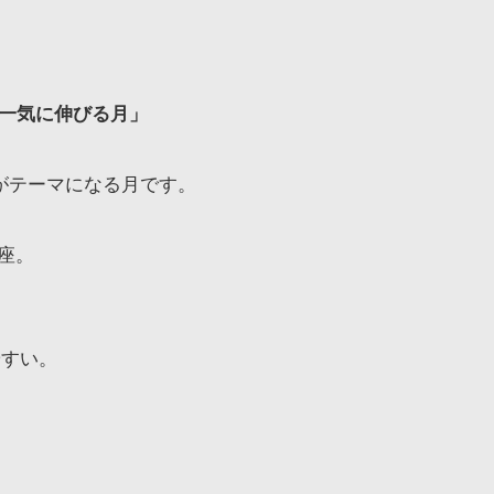
と一気に伸びる月」
」がテーマになる月です。
座。
やすい。