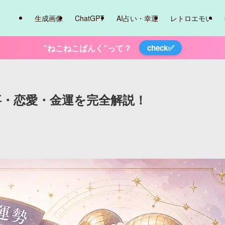
生成画像
ChatGPT
AI占い・幸運
レトロエモい
”ねこねこぱんく”って？
check✅
仕事・恋愛・金運を完全解説！