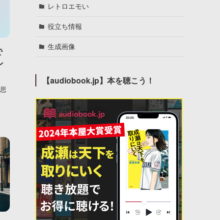
レトロエモい
役立ち情報
生成画像
で
ン
【audiobook.jp】本を聴こう！
い思