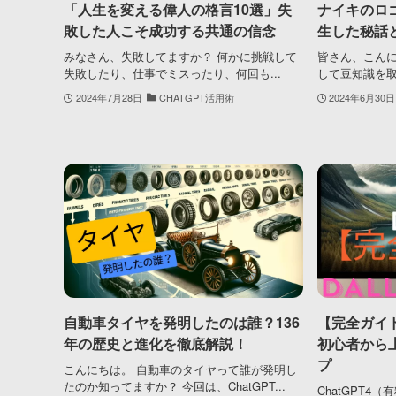
「人生を変える偉人の格言10選」失
ナイキのロ
敗した人こそ成功する共通の信念
生した秘話
みなさん、失敗してますか？ 何かに挑戦して
皆さん、こんにち
失敗したり、仕事でミスったり、何回も...
して豆知識を取
2024年7月28日
CHATGPT活用術
2024年6月30日
自動車タイヤを発明したのは誰？136
【完全ガイド
年の歴史と進化を徹底解説！
初心者から
プ
こんにちは。 自動車のタイヤって誰が発明し
たのか知ってますか？ 今回は、ChatGPT...
ChatGPT4