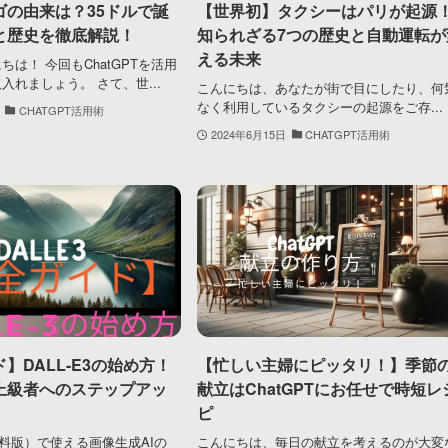
ゴの由来は？35ドルで誕
【世界初】タクシーはパリが起源
と歴史を徹底解説！
知られざる7つの歴史と自動運転が
える未来
は！ 今回もChatGPTを活用
入れましょう。 さて、世...
こんにちは、あなたが街で目にしたり、何
なく利用しているタクシーの起源をご存...
CHATGPT活用術
2024年6月15日
CHATGPT活用術
】DALL-E3の始め方！
【忙しい主婦にピッタリ！】季節
上級者へのステップアッ
献立はChatGPTにお任せで時短レ
ピ
（有料版）で使える画像生成AIの
こんにちは、毎日の献立を考えるのが大変