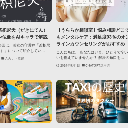
荼枳尼天（だきにてん）
【うららか相談室】悩み相談どこ
や仏像をAIキャラで解説
もメンタルケア：満足度93％のオ
ラインカウンセリングがおすすめ
今回は、美女の守護神「荼枳尼
）」について紹介してい...
こんにちは。 あなたはいま、ひとりで辛
いを抱えていませんか？ 解決の糸口を...
AI占い・幸運
2024年9月1日
CHATGPT活用術