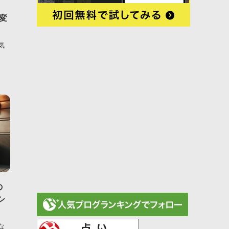
！
変
気
の
シ
な