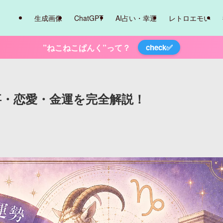
生成画像
ChatGPT
AI占い・幸運
レトロエモい
”ねこねこぱんく”って？
check✅
仕事・恋愛・金運を完全解説！