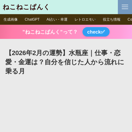
ねこねこぱんく
生成画像
ChatGPT
AI占い・幸運
レトロエモい
役立ち情報
Co
”ねこねこぱんく”って？
check✅
【2026年2月の運勢】水瓶座｜仕事・恋
愛・金運は？自分を信じた人から流れに
乗る月