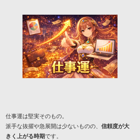
仕事運は堅実そのもの。
派手な抜擢や急展開は少ないものの、
信頼度が大
きく上がる時期
です。