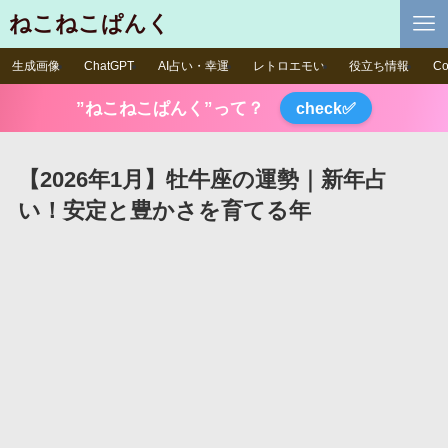
ねこねこぱんく
生成画像
ChatGPT
AI占い・幸運
レトロエモい
役立ち情報
Co
”ねこねこぱんく”って？
check✅
【2026年1月】牡牛座の運勢｜新年占
い！安定と豊かさを育てる年