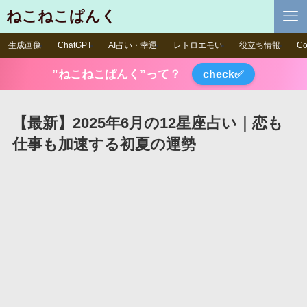
ねこねこぱんく
生成画像
ChatGPT
AI占い・幸運
レトロエモい
役立ち情報
Co
”ねこねこぱんく”って？
check✅
【最新】2025年6月の12星座占い｜恋も
仕事も加速する初夏の運勢