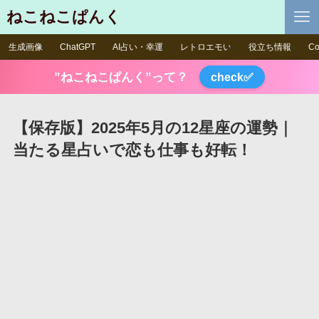
ねこねこぱんく
生成画像
ChatGPT
AI占い・幸運
レトロエモい
役立ち情報
Co
”ねこねこぱんく”って？
check✅
【保存版】2025年5月の12星座の運勢｜
当たる星占いで恋も仕事も好転！