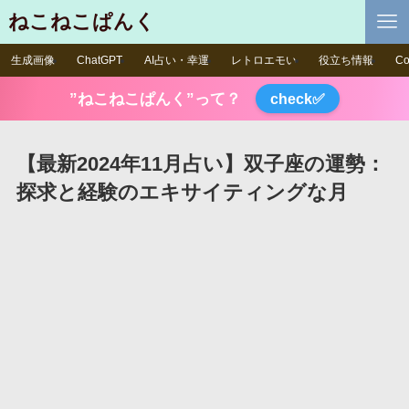
ねこねこぱんく
生成画像
ChatGPT
AI占い・幸運
レトロエモい
役立ち情報
Co
”ねこねこぱんく”って？
check✅
【最新2024年11月占い】双子座の運勢：
探求と経験のエキサイティングな月