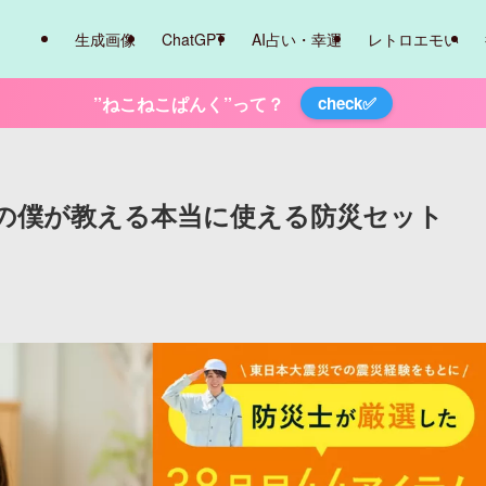
生成画像
ChatGPT
AI占い・幸運
レトロエモい
”ねこねこぱんく”って？
check✅
の僕が教える本当に使える防災セット