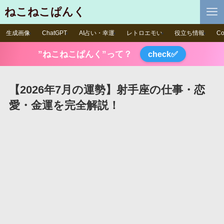
ねこねこぱんく
生成画像
ChatGPT
AI占い・幸運
レトロエモい
役立ち情報
Co
”ねこねこぱんく”って？
check✅
【2026年7月の運勢】射手座の仕事・恋
愛・金運を完全解説！