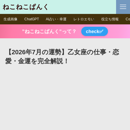
ねこねこぱんく
生成画像
ChatGPT
AI占い・幸運
レトロエモい
役立ち情報
Co
”ねこねこぱんく”って？
check✅
【2026年7月の運勢】乙女座の仕事・恋
愛・金運を完全解説！