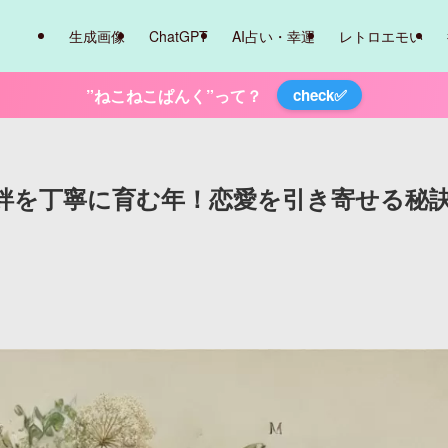
生成画像
ChatGPT
AI占い・幸運
レトロエモい
”ねこねこぱんく”って？
check✅
と絆を丁寧に育む年！恋愛を引き寄せる秘